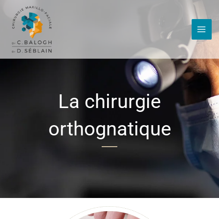
Aller
au
contenu
La chirurgie
orthognatique