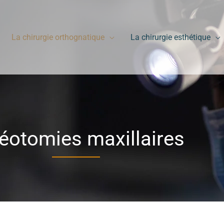
La chirurgie orthognatique
La chirurgie esthétique
éotomies maxillaires